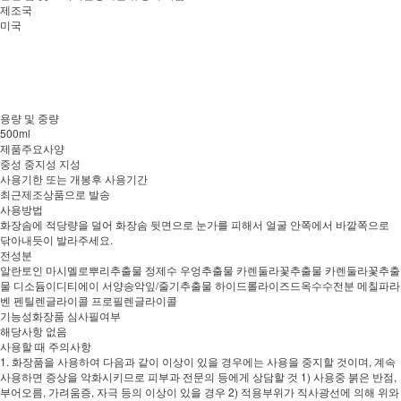
제조국
미국
용량 및 중량
500ml
제품주요사양
중성 중지성 지성
사용기한 또는 개봉후 사용기간
최근제조상품으로 발송
사용방법
화장솜에 적당량을 덜어 화장솜 뒷면으로 눈가를 피해서 얼굴 안쪽에서 바깥쪽으로
닦아내듯이 발라주세요.
전성분
알란토인 마시멜로뿌리추출물 정제수 우엉추출물 카렌둘라꽃추출물 카렌둘라꽃추출
물 디소듐이디티에이 서양송악잎/줄기추출물 하이드롤라이즈드옥수수전분 메칠파라
벤 펜틸렌글라이콜 프로필렌글라이콜
기능성화장품 심사필여부
해당사항 없음
사용할 때 주의사항
1. 화장품을 사용하여 다음과 같이 이상이 있을 경우에는 사용을 중지할 것이며, 계속
사용하면 증상을 악화시키므로 피부과 전문의 등에게 상담할 것 1) 사용중 붉은 반점,
부어오름, 가려움증, 자극 등의 이상이 있을 경우 2) 적용부위가 직사광선에 의해 위와