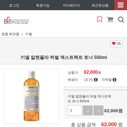
로그인
회원가입
마이페이지
최근본상품
명품 화장품
키엘
26
키엘 칼렌듈라 허벌 엑스트렉트 토너 500ml
62,000
상품가
원
배송비
(조건)
지역별
키엘 칼렌듈라 허벌 엑스트렉
트 토너 500ml
62,000
원
+1
-1
62,000
원
총 상품 금액