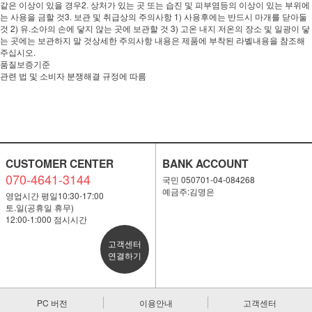
같은 이상이 있을 경우2. 상처가 있는 곳 또는 습진 및 피부염등의 이상이 있는 부위에
는 사용을 금할 것3. 보관 및 취급상의 주의사항 1) 사용후에는 반드시 마개를 닫아둘
것 2) 유.소아의 손에 닿지 않는 곳에 보관할 것 3) 고온 내지 저온의 장소 및 일광이 닿
는 곳에는 보관하지 말 것상세한 주의사항 내용은 제품에 부착된 라벨내용을 참조해
주십시오.
품질보증기준
관련 법 및 소비자 분쟁해결 규정에 따름
CUSTOMER CENTER
BANK ACCOUNT
070-4641-3144
국민 050701-04-084268
예금주:김명은
영업시간 평일10:30-17:00
토.일(공휴일 휴무)
12:00-1:000 점시시간
고객센터
연결하기
PC 버전
이용안내
고객센터