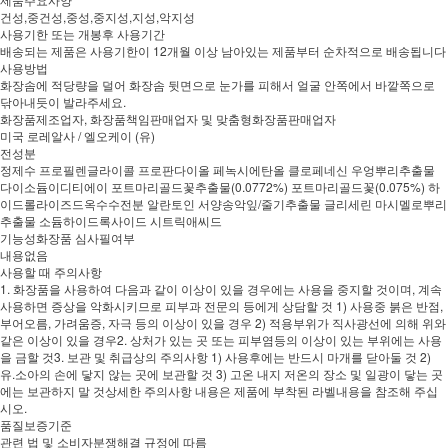
건성,중건성,중성,중지성,지성,악지성
사용기한 또는 개봉후 사용기간
배송되는 제품은 사용기한이 12개월 이상 남아있는 제품부터 순차적으로 배송됩니다
사용방법
화장솜에 적당량을 덜어 화장솜 뒷면으로 눈가를 피해서 얼굴 안쪽에서 바깥쪽으로
닦아내듯이 발라주세요.
화장품제조업자, 화장품책임판매업자 및 맞춤형화장품판매업자
미국 로레알사 / 엘오케이 (유)
전성분
정제수 프로필렌글라이콜 프로판다이올 페녹시에탄올 클로페네신 우엉뿌리추출물
다이소듐이디티에이 포트마리골드꽃추출물(0.0772%) 포트마리골드꽃(0.075%) 하
이드롤라이즈드옥수수전분 알란토인 서양송악잎/줄기추출물 글리세린 마시멜로뿌리
추출물 소듐하이드록사이드 시트릭애씨드
기능성화장품 심사필여부
내용없음
사용할 때 주의사항
1. 화장품을 사용하여 다음과 같이 이상이 있을 경우에는 사용을 중지할 것이며, 계속
사용하면 증상을 악화시키므로 피부과 전문의 등에게 상담할 것 1) 사용중 붉은 반점,
부어오름, 가려움증, 자극 등의 이상이 있을 경우 2) 적용부위가 직사광선에 의해 위와
같은 이상이 있을 경우2. 상처가 있는 곳 또는 피부염등의 이상이 있는 부위에는 사용
을 금할 것3. 보관 및 취급상의 주의사항 1) 사용후에는 반드시 마개를 닫아둘 것 2)
유.소아의 손에 닿지 않는 곳에 보관할 것 3) 고온 내지 저온의 장소 및 일광이 닿는 곳
에는 보관하지 말 것상세한 주의사항 내용은 제품에 부착된 라벨내용을 참조해 주십
시오.
품질보증기준
관련 법 및 소비자분쟁해결 규정에 따름