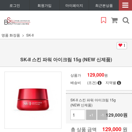
로그인
회원가입
마이페이지
최근본상품
명품 화장품
SK-II
1
SK-II 스킨 파워 아이크림 15g (NEW 신제품)
129,000
상품가
원
배송비
(조건)
지역별
SK-II 스킨 파워 아이크림 15g
(NEW 신제품)
129,000
원
+1
-1
129,000
원
총 상품 금액