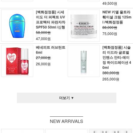
49,500원
[백화점정품] 시세
NEW 키엘 울트라
이도 더 퍼펙트 UV
훼이셜 크림 125m
프로텍터 파란자차
l /백화점정품
SPF50 50ml /신형
88,000원
58,000원
75,000원
47,000원
베네피트 러브틴트
[백화점정품] 시슬
6ml
리 이드라 글로벌
인텐스 안티-에이
27,000원
징 하이드레이션 4
26,000원
0ml
380,000원
265,000원
더보기 ▼
NEW ARRIVALS