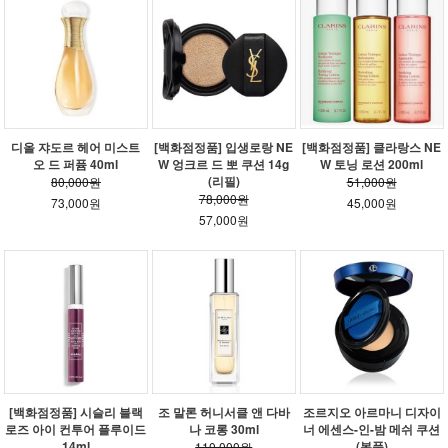
디올 쟈도르 헤어 미스트
[백화점정품] 입생로랑 NE
[백화점정품] 클라랑스 NE
오 드 퍼퓸 40ml
W 엉크르 드 뽀 쿠션 14g
W 토닝 로션 200ml
(리필)
80,000원
51,000원
78,000원
73,000원
45,000원
57,000원
[백화점정품] 시슬리 블랙
조 말론 허니서클 앤 다바
조르지오 아르마니 디자이
로즈 아이 컨투어 플루이드
나 코롱 30ml
너 에센스-인-밤 메쉬 쿠션
14ml
(본품)
110,000원