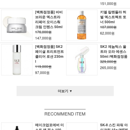
151,000원
[백화점정품] 바비
키엘 칼렌듈라 허
브라운 엑스트라
벌 엑스트렉트 토
리페어 모이스춰
너 500ml
크림 인텐스 50ml
107,000원
176,000원
62,000원
147,000원
[백화점정품] SK2
SK2 제놉틱스 울
페이셜 트리트먼트
트라 오라 에센스
클리어 로션 230m
50ml /백화점정품
l
329,000원
119,000원
265,000원
97,000원
더보기 ▼
RECOMMEND ITEM
메이크업포에버 미
SK-II 스킨 파워 아
스트 앤 픽스 100
이크림 15g (NEW