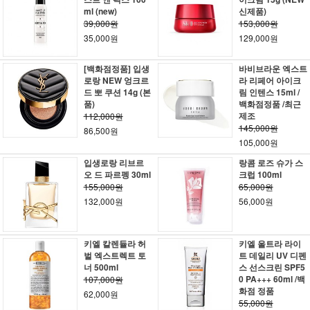
ml (new)
신제품)
39,000원
153,000원
35,000원
129,000원
[백화점정품] 입생
바비브라운 엑스트
로랑 NEW 엉크르
라 리페어 아이크
드 뽀 쿠션 14g (본
림 인텐스 15ml /
품)
백화점정품 /최근
제조
112,000원
145,000원
86,500원
105,000원
입생로랑 리브르
랑콤 로즈 슈가 스
오 드 파르펭 30ml
크럽 100ml
155,000원
65,000원
132,000원
56,000원
키엘 칼렌듈라 허
키엘 울트라 라이
벌 엑스트렉트 토
트 데일리 UV 디펜
너 500ml
스 선스크린 SPF5
0 PA+++ 60ml /백
107,000원
화점 정품
62,000원
55,000원