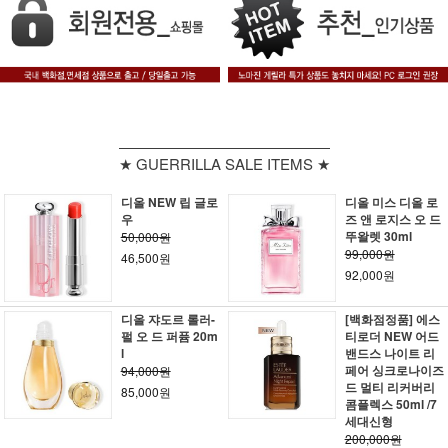
★ GUERRILLA SALE ITEMS ★
디올 NEW 립 글로
디올 미스 디올 로
우
즈 앤 로지스 오 드
뚜왈렛 30ml
50,000원
99,000원
46,500원
92,000원
디올 쟈도르 롤러-
[백화점정품] 에스
펄 오 드 퍼퓸 20m
티로더 NEW 어드
l
밴드스 나이트 리
페어 싱크로나이즈
94,000원
드 멀티 리커버리
85,000원
콤플렉스 50ml /7
세대신형
200,000원