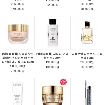
225,000원
102,000원
92,000원
159,000원
86,000원
[백화점정품] 시슬리 수프
[백화점정품] 시슬리 오 에
입생로랑 리브르 오 드 파
리미아 앳 나이트 더 수프
휘까스 300ml
르펭 50ml
림 안티-에이징 크림 50ml
190,000원
230,000원
1,050,000원
135,000원
189,500원
739,000원