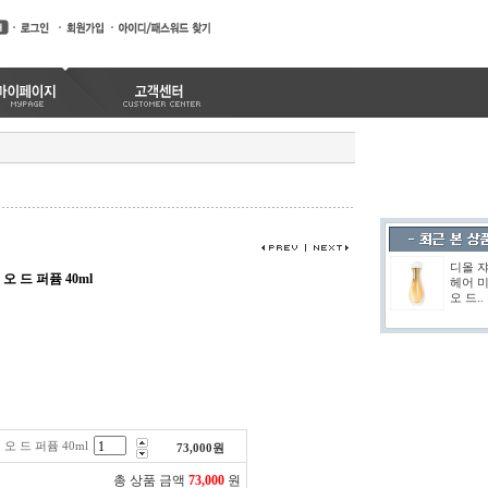
디올 
 드 퍼퓸 40ml
헤어 
오 드..
오 드 퍼퓸 40ml
73,000
원
총 상품 금액
73,000
원