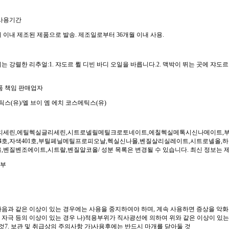
 사용기간
 이내 제조된 제품으로 발송. 제조일로부터 36개월 이내 사용.
 강렬한 리추얼:1. 쟈도르 륄 디빈 바디 오일을 바릅니다.2. 맥박이 뛰는 곳에 쟈도르
품 책임 판매업자
틱스(유)/엘 브이 엠 에치 코스메틱스(유)
글리세린,에틸헥실글리세린,시트로넬릴메틸크로토네이트,에칠헥실메톡시신나메이트,
04호,자색401호,부틸페닐메틸프로피오날,헥실신나몰,벤질살리실레이트,시트로넬올
,벤질벤조에이트,시트랄,벤질알코올/ 성분 목록은 변경될 수 있습니다. 최신 정보는 
여부
다음과 같은 이상이 있는 경우에는 사용을 중지하여야 하며, 계속 사용하면 증상을 악화
, 자극 등의 이상이 있는 경우 나)적용부위가 직사광선에 의하여 위와 같은 이상이 있는 경
것7. 보관 및 취급상의 주의사항 가)사용후에는 반드시 마개를 닫아둘 것