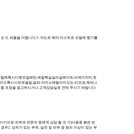
 오 드 퍼퓸을 더합니다.3. 쟈도르 헤어 미스트로 모발에 향기를
부틸메톡시디벤조일메탄,에칠헥실살리실레이트,비에이치티,토
,하이드록시시트로넬알,알파-아이소메틸아이오논,리모넨,제라니
제품 포장을 참고하시거나 고객상담실로 연락 주시기 바랍니다.
시키므로 피부과 전문의 등에게 상담 할 것 가)사용중 붉은 반
우2. 상처가 있는 부위, 습진 및 피부 염 등의 이상이 있는 부