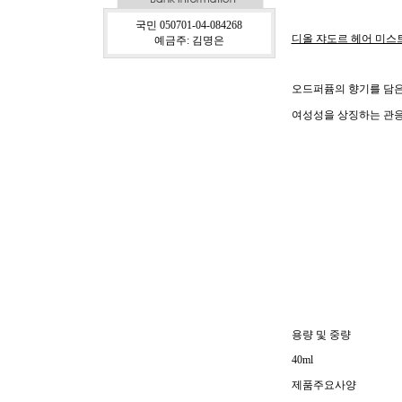
국민 050701-04-084268
디올 쟈도르 헤어 미스트
예금주: 김명은
오드퍼퓸의 향기를 담은
여성성을 상징하는 관응
용량 및 중량
40ml
제품주요사양