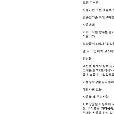
모든 피부용
사용기한 또는 개봉후
발송일기준 최대 28개월
사용방법
아이코닉한 향수를 즐기는
더합니다.
화장품제조업자 / 화장
엘 브이 엠 에치 코스메
전성분
에탄올,정제수,향료,
코페롤,황색4호,적색5
올,리날룰,신나밀알코올
기능성화장품 심사필
해당사항 없음
사용할 때 주의사항
1. 화장품을 사용하여 
점, 부어오름, 가려움증
위에는 사용을 하지 말 